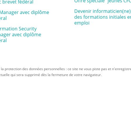
Offre spéciale "jeunes CF
c brevet fédéral
Devenir informaticien(ne) 
 Manager avec diplôme
des formations initiales e
éral
emploi
ormation Security
ager avec diplôme
éral
 protection des données personnelles : ce site ne vous piste pas et n'enregistre
ctuelle qui sera supprimé dès la fermeture de votre navigateur.