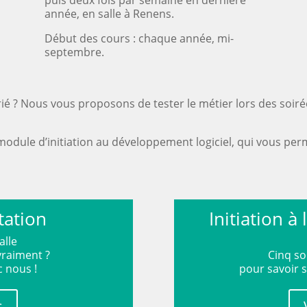
année, en salle à Renens.
Début des cours : chaque année, mi-
septembre.
rié ? Nous vous proposons de tester le métier lors des soi
odule d’initiation au développement logiciel, qui vous perm
tation
Initiation à 
 vraiment ?
Cinq so
c nous !
pour savoir s
s