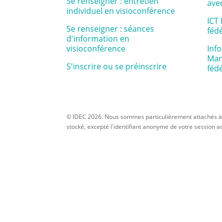
Se renseigner : entretien
ave
individuel en visioconférence
ICT
Se renseigner : séances
féd
d'information en
visioconférence
Inf
Man
S'inscrire ou se préinscrire
féd
© IDEC 2026. Nous sommes particulièrement attachés à la
stocké, excepté l'identifiant anonyme de votre session a