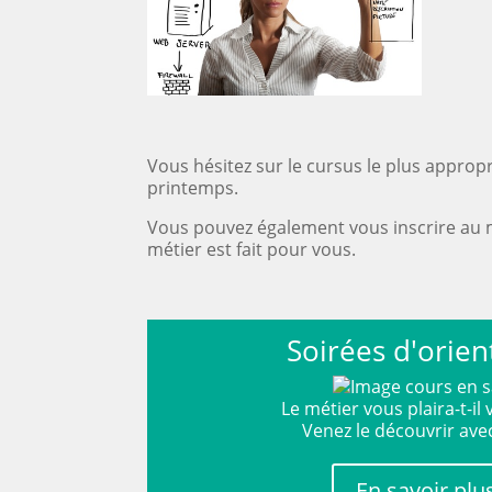
Vous hésitez sur le cursus le plus approp
printemps.
Vous pouvez également vous inscrire au m
métier est fait pour vous.
Soirées d'orien
Le métier vous plaira-t-il
Venez le découvrir ave
En savoir plu